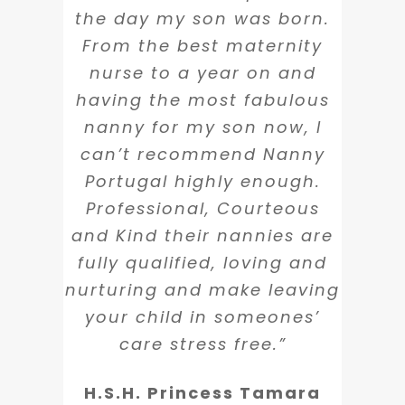
the time to get to know my
she was incredibly efficient
the day my son was born.
been always serious,
family so that the nannies
and helping us find help.
From the best maternity
Responsible and
fit both our needs and
You can see that great
nurse to a year on and
professional.”
temperament. As a
effort goes into making
having the most fabulous
pediatrician, I am very
Felipa Roquette
sure that all of the people
nanny for my son now, I
particular about the
she works with go through
can’t recommend Nanny
training of anyone who is
a strict interview and
Portugal highly enough.
taking care of my children
vetting process. One of the
Professional, Courteous
so that fact that all the
nannies had to move, and
and Kind their nannies are
nannies at the Nanny
instantly she found an
fully qualified, loving and
Agency are trained in first
amazing replacement. My
nurturing and make leaving
aid and CPR is especially
wife and I highly
your child in someones’
important. I highly
recommend her services to
care stress free.”
recommend Filipa and her
anyone needing a nanny.”
agency.
H.S.H. Princess Tamara