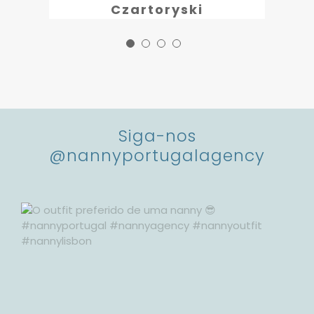
Czartoryski
Dr Miguel Stanley, DDS
Luisita Francis, M.D.
Founder & Clinical director
of the White Clinic
Siga-nos
@nannyportugal
agency